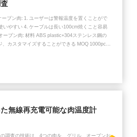
調査
るオーブン肉: 1. ユーザーは警報温度を置くことがで
 使いやすい 4. ケーブルは長い100cm焼くこと容易
ーブン肉: 材料 ABS plastic+304ステンレス鋼の
レンジ、カスタマイズすることができる MOQ 1000pcs
205g パッキング 綿袋、調査クランプが付いている絵の具
Byの海および顧客の運送業者 ...
いた無線再充電可能な肉温度計
つの調査の技術は、4つの肉を、グリル、オーブンお