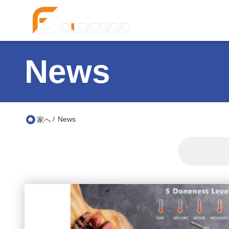
News
/
News
家へ