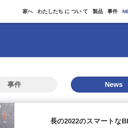
家へ
わたしたち に つい て
製品
事件
N
事件
News
長の2022のスマートな