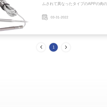
ムされて異なったタイプのAPPの肉のた
APPの別の肉タイプそして警報温度を加
囲:-20°C~300°C （- 4°F~572°F）。
03-31-2022
4°~302°F）。 切替可能な華氏および摂
1