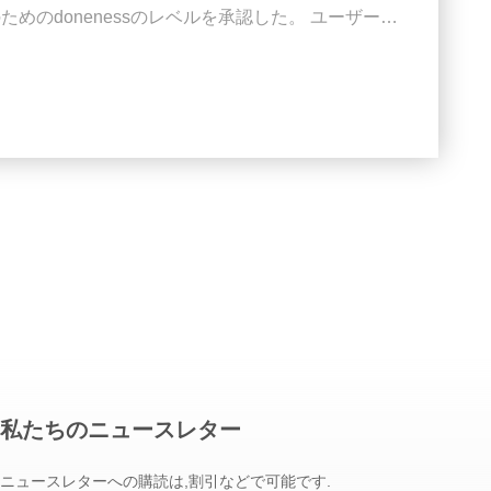
めのdonenessのレベルを承認した。 ユーザーは
えるために定義できる。 決断:1°. 測定の範
 測定の正確さ:±1°C （±2°F） -20°C~150°Cで（-
氏。 大き...
私たちのニュースレター
ニュースレターへの購読は,割引などで可能です.