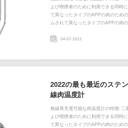
よび喫煙者のために利用できる同時に
て異なったタイプのAPPの肉のため
ムされて異なったタイプのAPPの肉のた
APPの別の肉タイプそして警報温度を加
囲:-20°C~300°C （- 4°F~572°F）。
04-07-2022
4°~302°F）。 切替可能な華氏および摂
2022の最も最近のス
線肉温度計
無線再充電可能な肉温度計の特徴: 
よび喫煙者のために利用できる同時に
て異なったタイプのAPPの肉のため