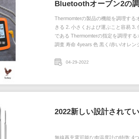
Bluetoothオーブン2の
Thermomterの製品の機能を調理す
きる 2. 小さくおよび運ぶこと容易 3.
である Thermomterの指定を調理するオ
調査 寿命 4years 色 黒く/赤い/オ
厚さ 2.2cm 純重量 85g 総重量 
箱 船積み UPS/DHL/FEDEX/TNT/
04-29-2022
2022新しい設計されて
無線再充電可能な肉温度計の特徴: 4