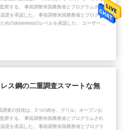
監察する。 事前調整米国農務省とプログラムされ
の温度を承認した。 事前調整米国農務省とプログラ
めのdonenessのレベルを承認した。 ユーザーは
えるために定義できる。 決断:1°. 測定の範
 測定の正確さ:±1°C （±2°F） -20°C~150°Cで（-
氏。 バ...
テンレス鋼の二重調査スマートな無
二重調査の技術は、2つの肉を、グリル、オーブンお
監察する。 事前調整米国農務省とプログラムされ
の温度を承認した。 事前調整米国農務省とプログラ