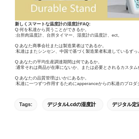
新しくスマートな温度計の湿度計FAQ:
Q:何を私達から買うことができるか。
:台所肉温度計、台所タイマー、湿度計の温度計、ect。
Q:あなた商事会社または製造業者はであるか。
:私達はまたシンセン、中国で基づく製造業者私達しているずっ
Q:あなたの平均生産調達期間は何であるか。
:通常それは商品が在庫にないか、または必要とされるカスタム化商
Q:あなたの品質管理はいかにあるか。
:私達に一つずつ作用するためにapperanceからの私達のプ
Tags:
デジタルlcdの湿度計
デジタル定