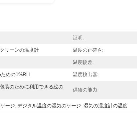
証明:
クリーンの温度計
温度の正確さ:
温度較差:
気のための1%RH
温度検出器:
包装のために利用できる絵の
供給の能力:
のゲージ
, 
デジタル温度の湿気のゲージ
, 
湿気の湿度計の温度