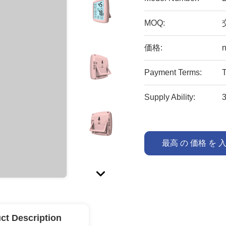
MOQ:
価格:
n
Payment Terms:
Supply Ability:
最高 の 価格 を 
ct Description