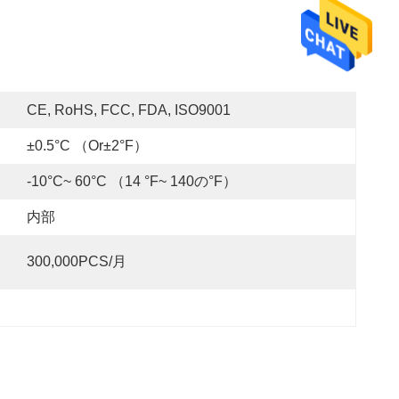
CE, RoHS, FCC, FDA, ISO9001
±0.5°C （or±2°F）
-10°C~ 60°C （14 °F~ 140の°F）
内部
300,000PCS/月