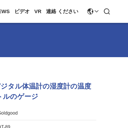
EWS
ビデオ
VR
連絡 ください
デジタル体温計の湿度計の温度
トルのゲージ
Goldgood
DT-89