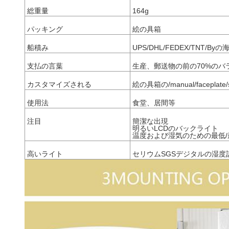
総重量
164g
パッキング
絵の具箱
船積み
UPS/DHL/FEDEX/TNT/
支払の言葉
生産、郵送物の前の70%のバ
カスタマイズされる
絵の具箱の/manual/faceplat
使用法
食堂、居間等
注目
簡潔な出現
明るいLCDのバックライト
温度および湿気のための最低/
高いライト
セリウムSGSデジタルの湿度