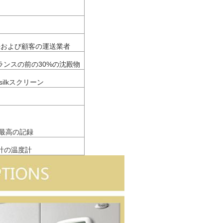
Byの海および顧客の運送業者
ランスの前の30%の沈殿物
e/silkスクリーン
最高の記録
計の温度計