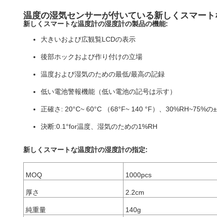
温度の湿気センサーが付いている新しくスマート
新しくスマートな温度計の湿度計の製品の機能:
大きいおよび広観覧LCDの表示
後部ホックおよび作り付けの立場
温度および湿気のための最低/最高の記録
低い電池警報機能（低い電池の記号は示す）
正確さ: 20°C~ 60°C （68°F~ 140 °F）、30%RH~75%の±
決断:0.1°for温度、湿気のための1%RH
新しくスマートな温度計の湿度計の指定:
MOQ
1000pcs
厚さ
2.2cm
純重量
140g