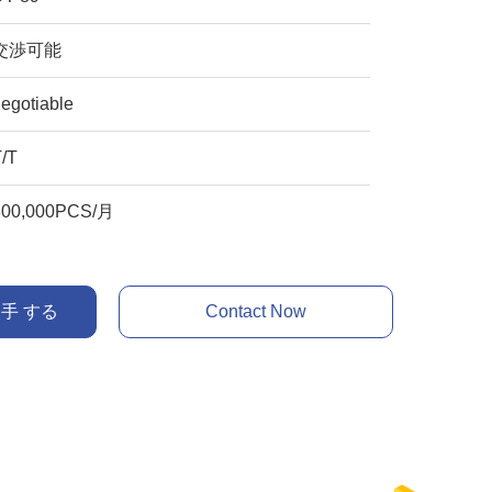
交渉可能
egotiable
T/T
300,000PCS/月
入手 する
Contact Now