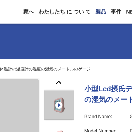
家へ
わたしたち に つい て
製品
事件
N
ル体温計の湿度計の温度の湿気のメートルのゲージ
小型Lcd摂氏
の湿気のメー
Brand Name:
Model Number: