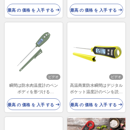
の読まれた温度計
いる防水肉温度計
最高 の 価格 を 入手 する
最高 の 価格 を 入手 する
ビデオ
ビデオ
瞬間は防水肉温度計のペン
高温商業防水瞬間はデジタル
ボディを形づける
ポケット温度計のペンを読ん
221x31x15mmを読んだ
だ
最高 の 価格 を 入手 する
最高 の 価格 を 入手 する