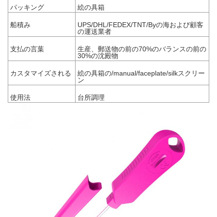
パッキング
絵の具箱
船積み
UPS/DHL/FEDEX/TNT/Byの海および顧客
の運送業者
支払の言葉
生産、郵送物の前の70%のバランスの前の
30%の沈殿物
カスタマイズされる
絵の具箱の/manual/faceplate/silkスクリー
ン
使用法
台所調理