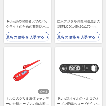
Rohs鶏の喫煙者LCDのバッ
防水デジタル調理用温度計の
クライトのための商業防水肉
調査LCDは45x20x170mmを
温度計
表示する
最高 の 価格 を 入手 する
最高 の 価格 を 入手 する
ビデオ
トルコのグリル液体キャンデ
Rohs鶏オイルのトルコのオ
ーの台所オーブンの防水即刻
ーブンIP66のコードが付いて