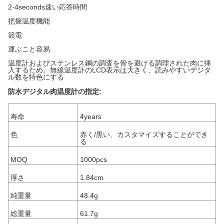
2-4seconds速い応答時間
把握温度機能
節電
運ぶこと容易
温度計およびステンレス鋼の調査を骨を避ける調理された肉に挿
入するため。無線温度計のLCD表示は大きく、読みやすいデジタ
ル数を特色にする
防水デジタル肉温度計の指定:
寿命
4years
色
赤く/黒い、カスタマイズすることができ
る
MOQ
1000pcs
厚さ
1.84cm
純重量
48.4g
総重量
61.7g