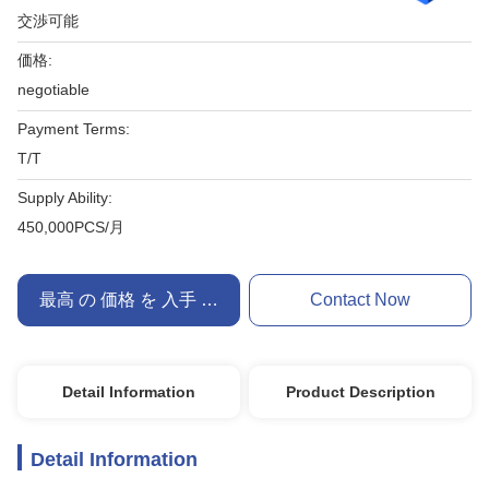
交渉可能
価格:
negotiable
Payment Terms:
T/T
Supply Ability:
450,000PCS/月
最高 の 価格 を 入手 する
Contact Now
Detail Information
Product Description
Detail Information