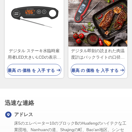
デジタル ステーキ水臨時雇
デジタル即刻の読まれた肉温
用者LED大きいLCDの表示の
度計はバックライトの口径測
ための再充電可能な肉温度計
定との超高速を防水する
最高 の 価格 を 入手 する
最高 の 価格 を 入手 する
迅速な連絡
アドレス
床5のエレベーター10のブロックBのHuafengのハイテクな工
業団地、Nanhuanの道、Shajingの町、Bao'an地区、シンセ