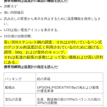
携帯用瞬間は温度計の製品の機能を読んだ:
決断:0.1°
強い内部磁石
読み出しの変更から表示を停止するために温度機能を保持しなさ
い。
LCDは低い電池アイコンを表示する。
10分後の自動切断。
長い304ステンレス鋼の調査、それはが付いているペン式
のデジタル肉温度計広く利用されているのために揚げる、
調理、bbq、および屋外のキャンプ。
それは私達の顧客の多数によって安い価格および高い評判
にある。
携帯用瞬間は温度計の指定を読んだ:
パッキング
絵の具箱
船積み
UPS/DHL/FEDEX/TNT/Byの海および顧客
の運送業者
支払の言葉
生産、郵送物の前の70%のバランスの前の
30%の沈殿物