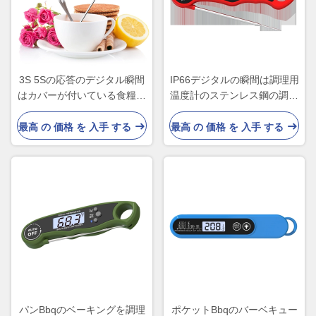
3S 5Sの応答のデジタル瞬間
IP66デジタルの瞬間は調理用
はカバーが付いている食糧温
温度計のステンレス鋼の調査
度計を読んだ
様式を読んだ
最高 の 価格 を 入手 する
最高 の 価格 を 入手 する
パンBbqのベーキングを調理
ポケットBbqのバーベキュー