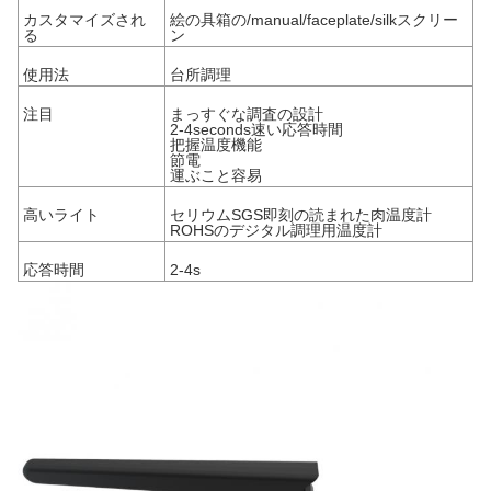
カスタマイズされ
絵の具箱の/manual/faceplate/silkスクリー
る
ン
使用法
台所調理
注目
まっすぐな調査の設計
2-4seconds速い応答時間
把握温度機能
節電
運ぶこと容易
高いライト
セリウムSGS即刻の読まれた肉温度計
ROHSのデジタル調理用温度計
応答時間
2-4s