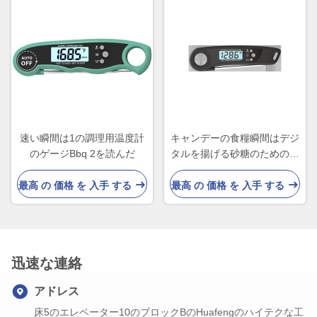
速い瞬間は1の調理用温度計
キャンデーの食糧瞬間はデジ
のゲージBbq 2を読んだ
タルを揚げる砂糖のための調
理用温度計を読んだ
最高 の 価格 を 入手 する
最高 の 価格 を 入手 する
迅速な連絡
アドレス
床5のエレベーター10のブロックBのHuafengのハイテクな工