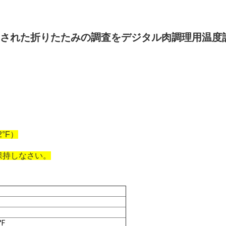
使用された折りたたみの調査をデジタル肉調理用温度
2°F）
保持しなさい。
°F