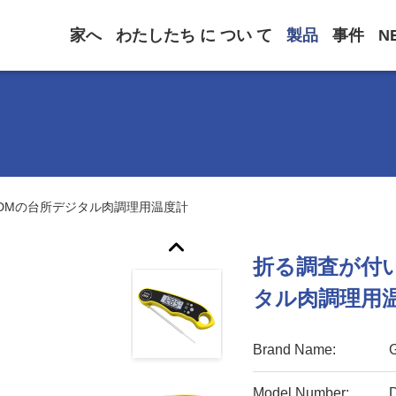
家へ
わたしたち に つい て
製品
事件
N
ODMの台所デジタル肉調理用温度計
折る調査が付い
タル肉調理用
Brand Name:
Model Number: