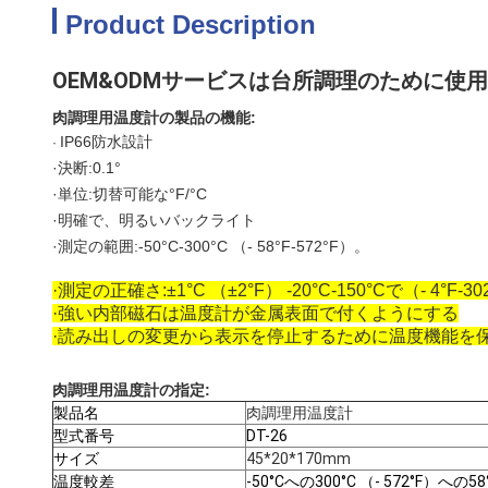
Product Description
OEM&ODMサービスは台所調理のために
肉調理用温度計の製品の機能:
IP66防水設計
·
·決断:0.1°
·単位:切替可能な°F/°C
·明確で、明るいバックライト
·測定の範囲:-50°C-300°C （- 58°F-572°F）。
·測定の正確さ:±1°C （±2°F） -20°C-150°Cで（- 4°F-30
·強い内部磁石は温度計が金属表面で付くようにする
·読み出しの変更から表示を停止するために温度機能を
肉調理用温度計の指定:
製品名
肉調理用温度計
型式番号
DT-26
サイズ
45*20*170mm
温度較差
-50°Cへの300°C
（- 572°F）への58