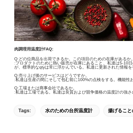
肉調理用温度計FAQ:
Q:どの位商品を出荷できるか。この項目のための在庫があるか
:プロダクトのために熱い販売が在庫にあること、私達は5-10
が、標準的なqtyは常に浮かんでいる。私達に更新された情報
Q:売り上げ後のサービスはどうですか。
:私達は生産の間にそして包む前に100%の点検をする。機能
Q:工場または商事会社であるか。
:私達は工場である。私達は良質および競争価格の温度計の強さ
Tags:
水のための台所温度計
揚げること