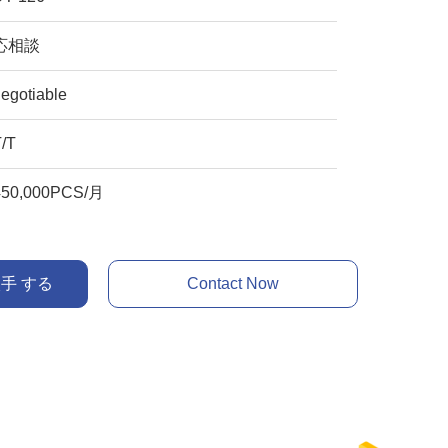
応相談
egotiable
T/T
450,000PCS/月
入手 する
Contact Now