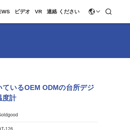
EWS
ビデオ
VR
連絡 ください
ているOEM ODMの台所デジ
温度計
Goldgood
DT-126