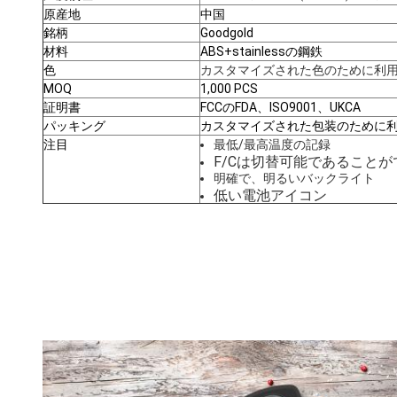
原産地
中国
銘柄
Goodgold
材料
ABS+stainlessの鋼鉄
色
カスタマイズされた色のために利
MOQ
1,000 PCS
証明書
FCCのFDA、ISO9001、UKCA
パッキング
カスタマイズされた包装のために
注目
最低/最高温度の記録
F/Cは切替可能であることが
明確で、明るいバックライト
低い電池アイコン