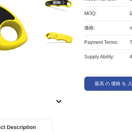
MOQ:
価格:
n
Payment Terms:
Supply Ability:
最高 の 価格 を 
ct Description