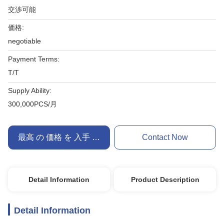
交渉可能
価格:
negotiable
Payment Terms:
T/T
Supply Ability:
300,000PCS/月
最高 の 価格 を 入手 する
Contact Now
Detail Information
Product Description
Detail Information