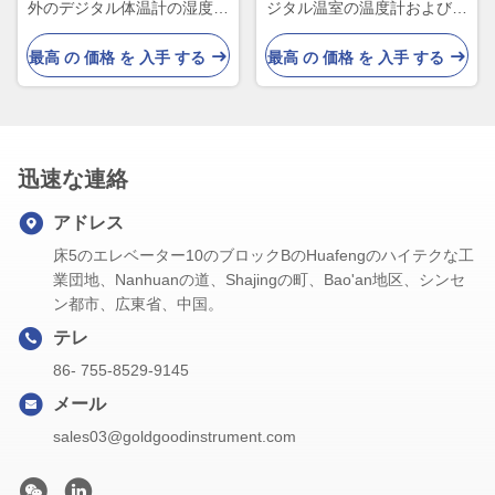
外のデジタル体温計の湿度計
ジタル温室の温度計および湿
の湿気のメートル
度計
最高 の 価格 を 入手 する
最高 の 価格 を 入手 する
迅速な連絡
アドレス
床5のエレベーター10のブロックBのHuafengのハイテクな工
業団地、Nanhuanの道、Shajingの町、Bao'an地区、シンセ
ン都市、広東省、中国。
テレ
86- 755-8529-9145
メール
sales03@goldgoodinstrument.com