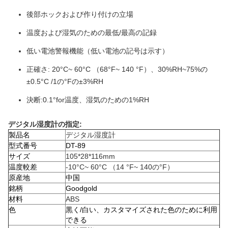
後部ホックおよび作り付けの立場
温度および湿気のための最低/最高の記録
低い電池警報機能（低い電池の記号は示す）
正確さ: 20°C~ 60°C （68°F~ 140 °F）、30%RH~75%の
±0.5°C /1の°Fの±3%RH
決断:0.1°for温度、湿気のための1%RH
デジタル湿度計の指定:
製品名
デジタル湿度計
型式番号
DT-89
サイズ
105*28*116mm
温度較差
-10°C~ 60°C （14 °F~ 140の°F）
原産地
中国
銘柄
Goodgold
材料
ABS
色
黒く/白い、カスタマイズされた色のために利用
できる