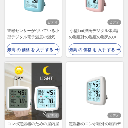
ビデオ
ビデオ
警報センサーが付いている小
小型Lcd摂氏デジタル体温計
型デジタル電子温度の湿気の
の湿度計の温度の湿気のメー
メートルのテスター
トルのゲージ
最高 の 価格 を 入手 する
最高 の 価格 を 入手 する
ビデオ
ビデオ
コンボ定温器のための屋内屋
定温器のコンボ屋外の屋内デ